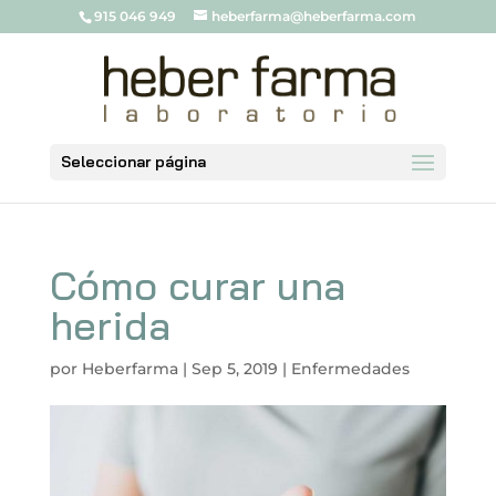
915 046 949
heberfarma@heberfarma.com
Seleccionar página
Cómo curar una
herida
por
Heberfarma
|
Sep 5, 2019
|
Enfermedades