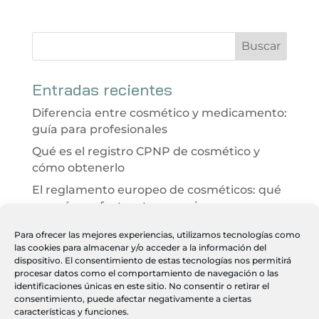
Entradas recientes
Diferencia entre cosmético y medicamento:
guía para profesionales
Qué es el registro CPNP de cosmético y
cómo obtenerlo
El reglamento europeo de cosméticos: qué
es y cómo afecta a tu negocio
Evaluación de seguridad cosmética 2026:
Para ofrecer las mejores experiencias, utilizamos tecnologías como
qué es y cómo ayuda a tu clínica
las cookies para almacenar y/o acceder a la información del
dispositivo. El consentimiento de estas tecnologías nos permitirá
Desarrollo integral de productos
procesar datos como el comportamiento de navegación o las
cosméticos paso a paso
identificaciones únicas en este sitio. No consentir o retirar el
consentimiento, puede afectar negativamente a ciertas
características y funciones.