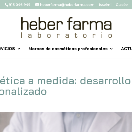
915 046 949
heberfarma@heberfarma.com
Isseimi
Glacée
VICIOS
Marcas de cosméticos profesionales
ACT
tica a medida: desarrollo
sonalizado