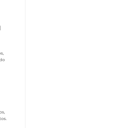
a
s,
ldo
os,
tos.