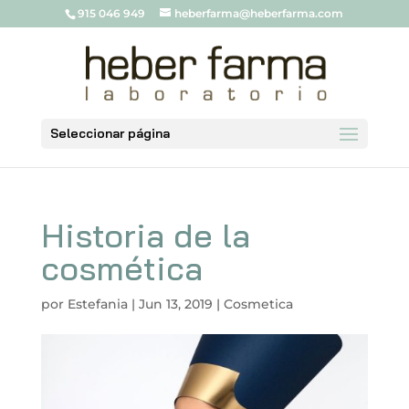
915 046 949
heberfarma@heberfarma.com
Seleccionar página
Historia de la
cosmética
por
Estefania
|
Jun 13, 2019
|
Cosmetica