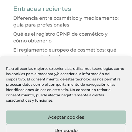
Entradas recientes
Diferencia entre cosmético y medicamento:
guía para profesionales
Qué es el registro CPNP de cosmético y
cómo obtenerlo
El reglamento europeo de cosméticos: qué
es y cómo afecta a tu negocio
Evaluación de seguridad cosmética 2026:
Para ofrecer las mejores experiencias, utilizamos tecnologías como
qué es y cómo ayuda a tu clínica
las cookies para almacenar y/o acceder a la información del
dispositivo. El consentimiento de estas tecnologías nos permitirá
Desarrollo integral de productos
procesar datos como el comportamiento de navegación o las
cosméticos paso a paso
identificaciones únicas en este sitio. No consentir o retirar el
consentimiento, puede afectar negativamente a ciertas
características y funciones.
Aceptar cookies
Heber Farma, S.L. · C. Gamonal, 5, planta 3, Nave 1, Villa de
Vallecas, 28031 Madrid ·
915 046 949
Denegado