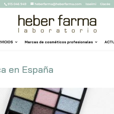
915 046 949
heberfarma@heberfarma.com
Isseimi
Glacée
VICIOS
Marcas de cosméticos profesionales
ACT
ca en España