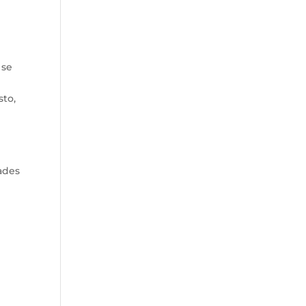
 se
sto,
dades