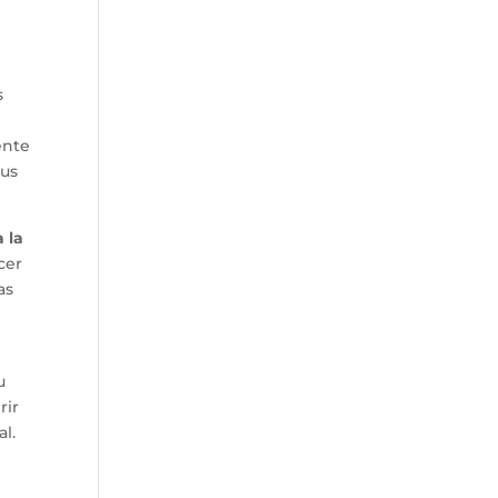
s
ente
sus
 la
cer
as
u
rir
al.