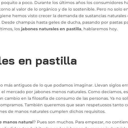
poquito a poco. Durante los últimos años los consumidores h
rno al valor de lo orgánico y de lo sostenible. Pero no solo en
giene hemos visto crecer la demanda de sustancias naturales
. Desde champús hasta geles de ducha, pasando por pastas p
ltimos, los
jabones naturales en pastilla
, hablaremos hoy.
es en pastilla
 más antiguos de lo que podamos imaginar. Llevan siglos en
n el mercado por jabones menos naturales. Como decíamos, e
n cambio en la filosofía de consumo de las personas. Ya no so
e compramos. También queremos que sean respetuosos tanto 
bones de manos naturales cumplen dichos requisitos.
e manos natural
? Pues son muchos. Para empezar, no contie