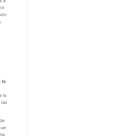
s a
cir
abón
.
 la
 la
 las
 de
que
nta