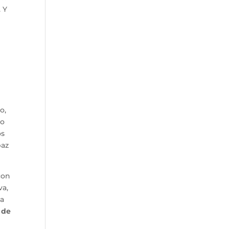
. Y
o,
ro
os
paz
con
va,
la
a de