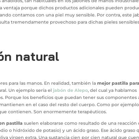
os añadidos, tan habituales en los jabones de manos industriale
a ventaja porque dichos productos adicionales pueden produ
cuando contamos con una piel muy sensible. Por contra, este j
 resulta tremendamente provechoso para dichas pieles sensibles
ón natural
res para las manos. En realidad, también la
mejor pastilla para
ural. Un ejemplo sería el
jabón de Alepo
, del cual ya hablamos
los. Porque los beneficios que puedan tener sus componentes a
mantienen en el caso del resto del cuerpo. Como por ejemplo
s que contienen. Son enormemente terapéuticos.
en pastilla
suelen elaborarse como resultado de una reacción
odio o hidróxido de potasio) y un ácido graso. Ese ácido graso 
oliva virgen extra. Una sustancia cien por cien natural que cue