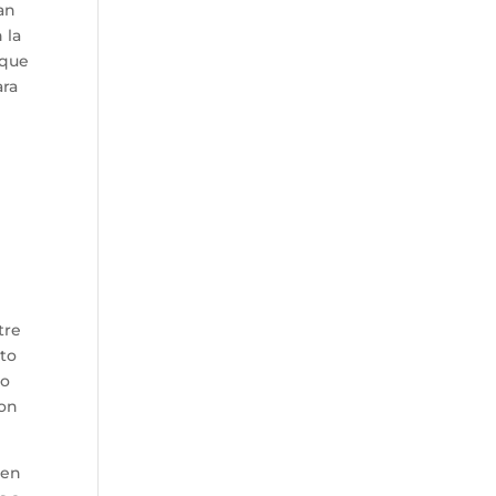
an
 la
 que
ara
tre
sto
lo
con
nen