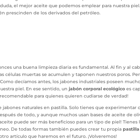
in duda, el mejor aceite que podemos emplear para nuestra piel
ién prescinden de los derivados del petróleo.
nces una buena limpieza diaria es fundamental. Al fin y al cab
 las células muertas se acumulen y taponen nuestros poros. Pe
s. Como decíamos antes, los jabones industriales poseen much
uestra piel. En ese sentido, un
jabón corporal ecológico
es ca
ás recomendable para quienes quieren cudiarse de verdad!
jabones naturales en pastilla. Solo tienes que experimentar 
 Después de todo, y aunque muchos usan bases de aceite de oli
a aceite puede ser más beneficioso para un tipo de piel! Tienes 
dóneo. De todas formas también puedes crear tu propia
pastill
otro artículo que haremos en el futuro. ¡Volveremos!