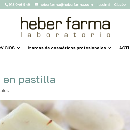
915 046 949
heberfarma@heberfarma.com
Isseimi
Glacée
VICIOS
Marcas de cosméticos profesionales
ACT
en pastilla
rales