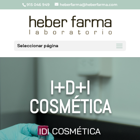
915 046 949
heberfarma@heberfarma.com
Seleccionar página
I+D+I
COSMÉTICA
IDI COSMÉTICA