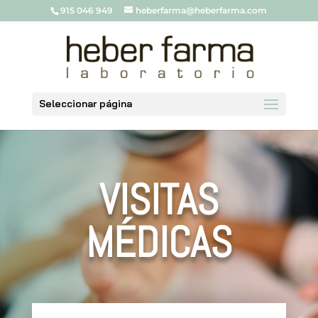
915 046 949
heberfarma@heberfarma.com
Seleccionar página
VISITAS
MÉDICAS