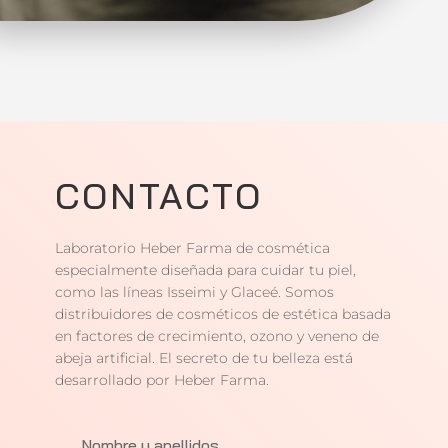
CONTACTO
Laboratorio Heber Farma de cosmética
especialmente diseñada para cuidar tu piel,
como las líneas Isseimi y Glaceé. Somos
distribuidores de cosméticos de estética basada
en factores de crecimiento, ozono y veneno de
abeja artificial. El secreto de tu belleza está
desarrollado por Heber Farma.
Nombre y apellidos