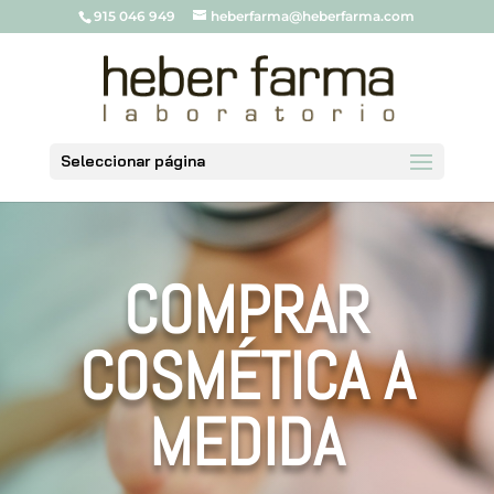
915 046 949
heberfarma@heberfarma.com
Seleccionar página
COMPRAR
COSMÉTICA A
MEDIDA