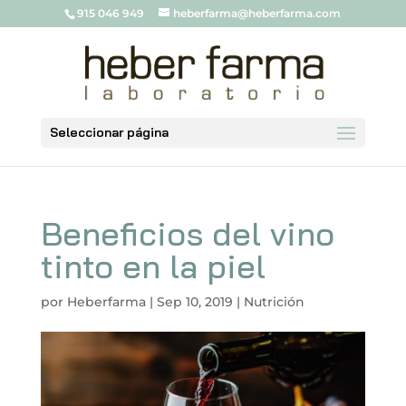
915 046 949
heberfarma@heberfarma.com
Seleccionar página
Beneficios del vino
tinto en la piel
por
Heberfarma
|
Sep 10, 2019
|
Nutrición