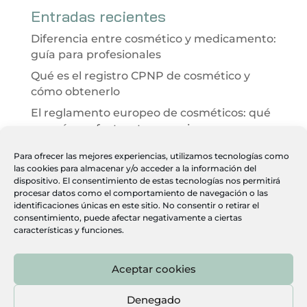
Entradas recientes
Diferencia entre cosmético y medicamento:
guía para profesionales
Qué es el registro CPNP de cosmético y
cómo obtenerlo
El reglamento europeo de cosméticos: qué
es y cómo afecta a tu negocio
Evaluación de seguridad cosmética 2026:
Para ofrecer las mejores experiencias, utilizamos tecnologías como
qué es y cómo ayuda a tu clínica
las cookies para almacenar y/o acceder a la información del
dispositivo. El consentimiento de estas tecnologías nos permitirá
Desarrollo integral de productos
procesar datos como el comportamiento de navegación o las
cosméticos paso a paso
identificaciones únicas en este sitio. No consentir o retirar el
consentimiento, puede afectar negativamente a ciertas
características y funciones.
Aceptar cookies
Heber Farma, S.L. · C. Gamonal, 5, planta 3, Nave 1, Villa de
Vallecas, 28031 Madrid ·
915 046 949
Denegado