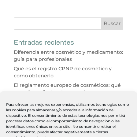
Entradas recientes
Diferencia entre cosmético y medicamento:
guía para profesionales
Qué es el registro CPNP de cosmético y
cómo obtenerlo
El reglamento europeo de cosméticos: qué
es y cómo afecta a tu negocio
Evaluación de seguridad cosmética 2026:
Para ofrecer las mejores experiencias, utilizamos tecnologías como
qué es y cómo ayuda a tu clínica
las cookies para almacenar y/o acceder a la información del
dispositivo. El consentimiento de estas tecnologías nos permitirá
Desarrollo integral de productos
procesar datos como el comportamiento de navegación o las
cosméticos paso a paso
identificaciones únicas en este sitio. No consentir o retirar el
consentimiento, puede afectar negativamente a ciertas