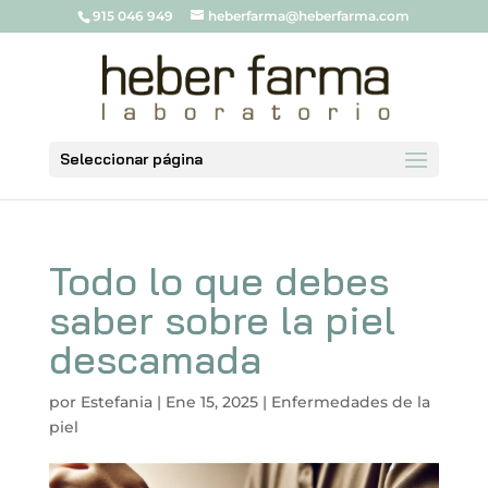
915 046 949
heberfarma@heberfarma.com
Seleccionar página
Todo lo que debes
saber sobre la piel
descamada
por
Estefania
|
Ene 15, 2025
|
Enfermedades de la
piel