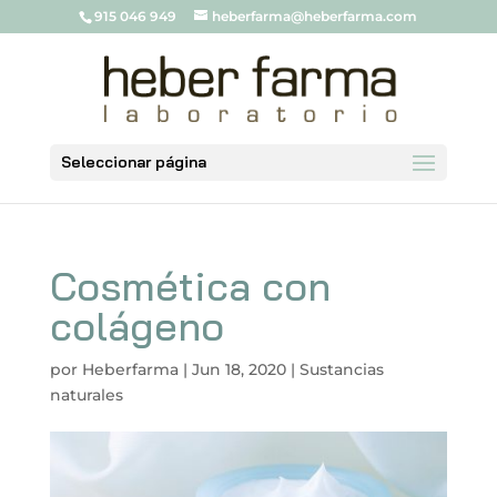
915 046 949
heberfarma@heberfarma.com
Seleccionar página
Cosmética con
colágeno
por
Heberfarma
|
Jun 18, 2020
|
Sustancias
naturales