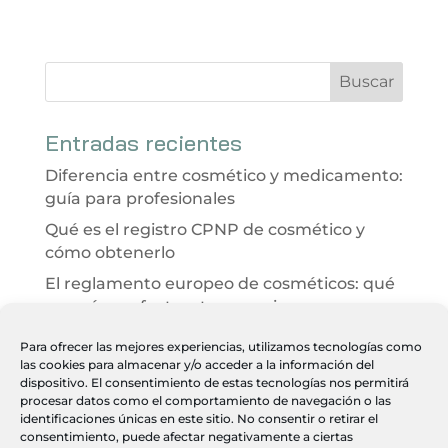
Entradas recientes
Diferencia entre cosmético y medicamento:
guía para profesionales
Qué es el registro CPNP de cosmético y
cómo obtenerlo
El reglamento europeo de cosméticos: qué
es y cómo afecta a tu negocio
Evaluación de seguridad cosmética 2026:
Para ofrecer las mejores experiencias, utilizamos tecnologías como
qué es y cómo ayuda a tu clínica
las cookies para almacenar y/o acceder a la información del
dispositivo. El consentimiento de estas tecnologías nos permitirá
Desarrollo integral de productos
procesar datos como el comportamiento de navegación o las
cosméticos paso a paso
identificaciones únicas en este sitio. No consentir o retirar el
consentimiento, puede afectar negativamente a ciertas