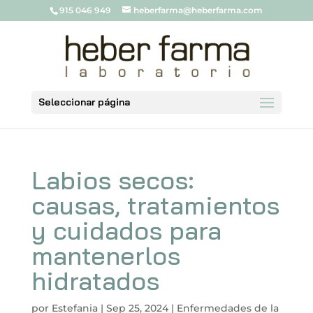
915 046 949
heberfarma@heberfarma.com
Seleccionar página
Labios secos:
causas, tratamientos
y cuidados para
mantenerlos
hidratados
por
Estefania
|
Sep 25, 2024
|
Enfermedades de la