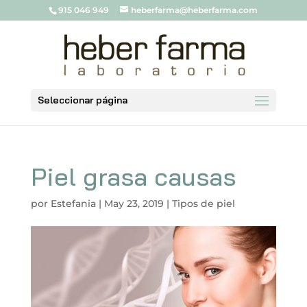
915 046 949
heberfarma@heberfarma.com
Seleccionar página
Piel grasa causas
por
Estefania
|
May 23, 2019
|
Tipos de piel