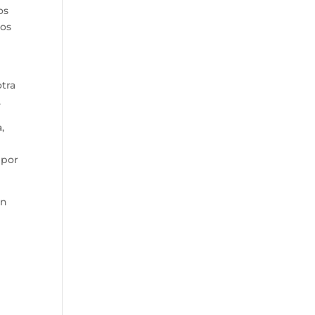
os
los
otra
.
,
 por
an