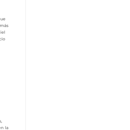
que
s más
iel
cio
,
en la