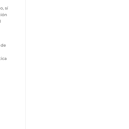
, sí
ción
l
 de
e
tica