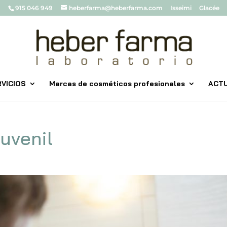
915 046 949
heberfarma@heberfarma.com
Isseimi
Glacée
VICIOS
Marcas de cosméticos profesionales
ACT
uvenil