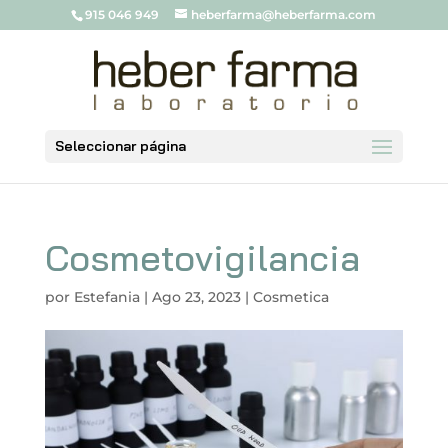
915 046 949
heberfarma@heberfarma.com
Seleccionar página
Cosmetovigilancia
por
Estefania
|
Ago 23, 2023
|
Cosmetica