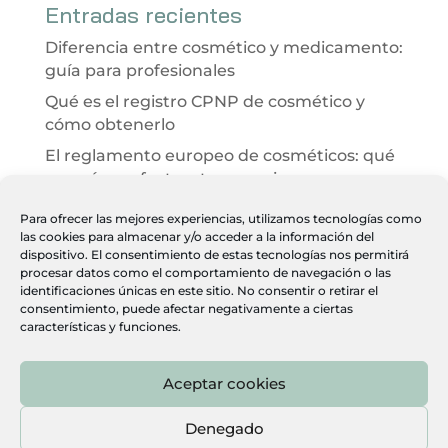
Entradas recientes
Diferencia entre cosmético y medicamento:
guía para profesionales
Qué es el registro CPNP de cosmético y
cómo obtenerlo
El reglamento europeo de cosméticos: qué
es y cómo afecta a tu negocio
Evaluación de seguridad cosmética 2026:
Para ofrecer las mejores experiencias, utilizamos tecnologías como
qué es y cómo ayuda a tu clínica
las cookies para almacenar y/o acceder a la información del
dispositivo. El consentimiento de estas tecnologías nos permitirá
Desarrollo integral de productos
procesar datos como el comportamiento de navegación o las
cosméticos paso a paso
identificaciones únicas en este sitio. No consentir o retirar el
consentimiento, puede afectar negativamente a ciertas
características y funciones.
Aceptar cookies
Heber Farma, S.L. · C. Gamonal, 5, planta 3, Nave 1, Villa de
Vallecas, 28031 Madrid ·
915 046 949
Denegado